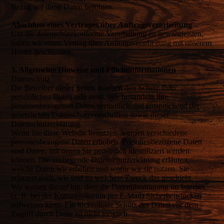
Bezug auf diese Daten befolgen.
Abschluss eines Vertrages über Auftragsverarbeitung
Um die datenschutzkonforme Verarbeitung zu gewährleisten,
haben wir einen Vertrag über Auftragsverarbeitung mit unserem
Hoster geschlossen.
3. Allgemeine Hinweise und Pflicht­informationen
Datenschutz
Die Betreiber dieser Seiten nehmen den Schutz Ihrer
persönlichen Daten sehr ernst. Wir behandeln Ihre
personenbezogenen Daten vertraulich und entsprechend der
gesetzlichen Datenschutzvorschriften sowie dieser
Datenschutzerklärung.
Wenn Sie diese Website benutzen, werden verschiedene
personenbezogene Daten erhoben. Personenbezogene Daten
sind Daten, mit denen Sie persönlich identifiziert werden
können. Die vorliegende Datenschutzerklärung erläutert,
welche Daten wir erheben und wofür wir sie nutzen. Sie
erläutert auch, wie und zu welchem Zweck das geschieht.
Wir weisen darauf hin, dass die Datenübertragung im Internet
(z. B. bei der Kommunikation per E-Mail) Sicherheitslücken
aufweisen kann. Ein lückenloser Schutz der Daten vor dem
Zugriff durch Dritte ist nicht möglich.