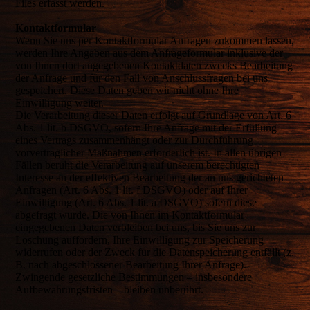
Files erfasst werden.
Kontaktformular
Wenn Sie uns per Kontaktformular Anfragen zukommen lassen,
werden Ihre Angaben aus dem Anfrageformular inklusive der
von Ihnen dort angegebenen Kontaktdaten zwecks Bearbeitung
der Anfrage und für den Fall von Anschlussfragen bei uns
gespeichert. Diese Daten geben wir nicht ohne Ihre
Einwilligung weiter.
Die Verarbeitung dieser Daten erfolgt auf Grundlage von Art. 6
Abs. 1 lit. b DSGVO, sofern Ihre Anfrage mit der Erfüllung
eines Vertrags zusammenhängt oder zur Durchführung
vorvertraglicher Maßnahmen erforderlich ist. In allen übrigen
Fällen beruht die Verarbeitung auf unserem berechtigten
Interesse an der effektiven Bearbeitung der an uns gerichteten
Anfragen (Art. 6 Abs. 1 lit. f DSGVO) oder auf Ihrer
Einwilligung (Art. 6 Abs. 1 lit. a DSGVO) sofern diese
abgefragt wurde. Die von Ihnen im Kontaktformular
eingegebenen Daten verbleiben bei uns, bis Sie uns zur
Löschung auffordern, Ihre Einwilligung zur Speicherung
widerrufen oder der Zweck für die Datenspeicherung entfällt (z.
B. nach abgeschlossener Bearbeitung Ihrer Anfrage).
Zwingende gesetzliche Bestimmungen – insbesondere
Aufbewahrungsfristen – bleiben unberührt.