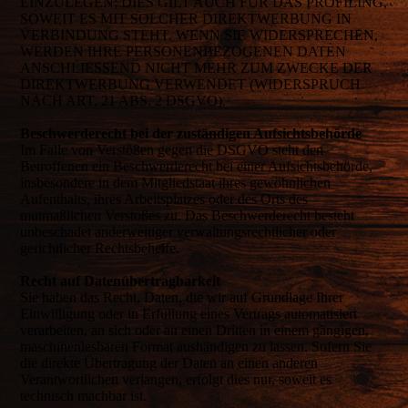
EINZULEGEN; DIES GILT AUCH FÜR DAS PROFILING,
SOWEIT ES MIT SOLCHER DIREKTWERBUNG IN
VERBINDUNG STEHT. WENN SIE WIDERSPRECHEN,
WERDEN IHRE PERSONENBEZOGENEN DATEN
ANSCHLIESSEND NICHT MEHR ZUM ZWECKE DER
DIREKTWERBUNG VERWENDET (WIDERSPRUCH
NACH ART. 21 ABS. 2 DSGVO).
Beschwerderecht bei der zuständigen Aufsichtsbehörde
Im Falle von Verstößen gegen die DSGVO steht den
Betroffenen ein Beschwerderecht bei einer Aufsichtsbehörde,
insbesondere in dem Mitgliedstaat ihres gewöhnlichen
Aufenthalts, ihres Arbeitsplatzes oder des Orts des
mutmaßlichen Verstoßes zu. Das Beschwerderecht besteht
unbeschadet anderweitiger verwaltungsrechtlicher oder
gerichtlicher Rechtsbehelfe.
Recht auf Datenübertragbarkeit
Sie haben das Recht, Daten, die wir auf Grundlage Ihrer
Einwilligung oder in Erfüllung eines Vertrags automatisiert
verarbeiten, an sich oder an einen Dritten in einem gängigen,
maschinenlesbaren Format aushändigen zu lassen. Sofern Sie
die direkte Übertragung der Daten an einen anderen
Verantwortlichen verlangen, erfolgt dies nur, soweit es
technisch machbar ist.