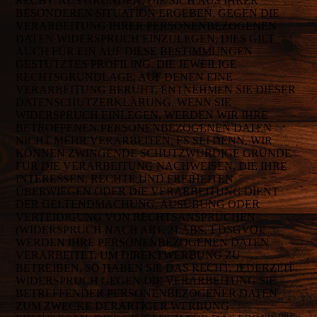
RECHT, AUS GRÜNDEN, DIE SICH AUS IHRER
BESONDEREN SITUATION ERGEBEN, GEGEN DIE
VERARBEITUNG IHRER PERSONENBEZOGENEN
DATEN WIDERSPRUCH EINZULEGEN; DIES GILT
AUCH FÜR EIN AUF DIESE BESTIMMUNGEN
GESTÜTZTES PROFILING. DIE JEWEILIGE
RECHTSGRUNDLAGE, AUF DENEN EINE
VERARBEITUNG BERUHT, ENTNEHMEN SIE DIESER
DATENSCHUTZERKLÄRUNG. WENN SIE
WIDERSPRUCH EINLEGEN, WERDEN WIR IHRE
BETROFFENEN PERSONENBEZOGENEN DATEN
NICHT MEHR VERARBEITEN, ES SEI DENN, WIR
KÖNNEN ZWINGENDE SCHUTZWÜRDIGE GRÜNDE
FÜR DIE VERARBEITUNG NACHWEISEN, DIE IHRE
INTERESSEN, RECHTE UND FREIHEITEN
ÜBERWIEGEN ODER DIE VERARBEITUNG DIENT
DER GELTENDMACHUNG, AUSÜBUNG ODER
VERTEIDIGUNG VON RECHTSANSPRÜCHEN
(WIDERSPRUCH NACH ART. 21 ABS. 1 DSGVO).
WERDEN IHRE PERSONENBEZOGENEN DATEN
VERARBEITET, UM DIREKTWERBUNG ZU
BETREIBEN, SO HABEN SIE DAS RECHT, JEDERZEIT
WIDERSPRUCH GEGEN DIE VERARBEITUNG SIE
BETREFFENDER PERSONENBEZOGENER DATEN
ZUM ZWECKE DERARTIGER WERBUNG