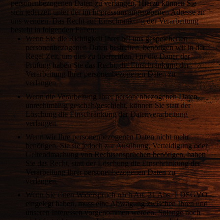
personenbezogenen Daten zu verlangen. Hierzu können Sie
sich jederzeit unter der im Impressum angegebenen Adresse an
uns wenden. Das Recht auf Einschränkung der Verarbeitung
besteht in folgenden Fällen:
Wenn Sie die Richtigkeit Ihrer bei uns gespeicherten
personenbezogenen Daten bestreiten, benötigen wir in der
Regel Zeit, um dies zu überprüfen. Für die Dauer der
Prüfung haben Sie das Recht, die Einschränkung der
Verarbeitung Ihrer personenbezogenen Daten zu
verlangen.
Wenn die Verarbeitung Ihrer personenbezogenen Daten
unrechtmäßig geschah/geschieht, können Sie statt der
Löschung die Einschränkung der Datenverarbeitung
verlangen.
Wenn wir Ihre personenbezogenen Daten nicht mehr
benötigen, Sie sie jedoch zur Ausübung, Verteidigung oder
Geltendmachung von Rechtsansprüchen benötigen, haben
Sie das Recht, statt der Löschung die Einschränkung der
Verarbeitung Ihrer personenbezogenen Daten zu
verlangen.
Wenn Sie einen Widerspruch nach Art. 21 Abs. 1 DSGVO
eingelegt haben, muss eine Abwägung zwischen Ihren und
unseren Interessen vorgenommen werden. Solange noch