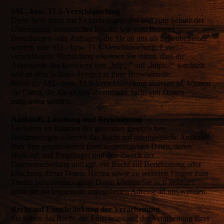
SSL- bzw. TLS-Verschlüsselung
Diese Seite nutzt aus Sicherheitsgründen und zum Schutz der
Übertragung vertraulicher Inhalte, wie zum Beispiel
Bestellungen oder Anfragen, die Sie an uns als Seitenbetreiber
senden, eine SSL- bzw. TLS-Verschlüsselung. Eine
verschlüsselte Verbindung erkennen Sie daran, dass die
Adresszeile des Browsers von „http://“ auf „https://“ wechselt
und an dem Schloss-Symbol in Ihrer Browserzeile.
Wenn die SSL- bzw. TLS-Verschlüsselung aktiviert ist, können
die Daten, die Sie an uns übermitteln, nicht von Dritten
mitgelesen werden.
Auskunft, Löschung und Berichtigung
Sie haben im Rahmen der geltenden gesetzlichen
Bestimmungen jederzeit das Recht auf unentgeltliche Auskunft
über Ihre gespeicherten personenbezogenen Daten, deren
Herkunft und Empfänger und den Zweck der
Datenverarbeitung und ggf. ein Recht auf Berichtigung oder
Löschung dieser Daten. Hierzu sowie zu weiteren Fragen zum
Thema personenbezogene Daten können Sie sich jederzeit
unter der im Impressum angegebenen Adresse an uns wenden.
Recht auf Einschränkung der Verarbeitung
Sie haben das Recht, die Einschränkung der Verarbeitung Ihrer