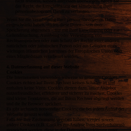
nicht feststeht, wessen Interessen überwiegen, haben Sie
das Recht, die Einschränkung der Verarbeitung Ihrer
personenbezogenen Daten zu verlangen.
Wenn Sie die Verarbeitung Ihrer personenbezogenen Daten
eingeschränkt haben, dürfen diese Daten – von ihrer
Speicherung abgesehen – nur mit Ihrer Einwilligung oder zur
Geltendmachung, Ausübung oder Verteidigung von
Rechtsansprüchen oder zum Schutz der Rechte einer anderen
natürlichen oder juristischen Person oder aus Gründen eines
wichtigen öffentlichen Interesses der Europäischen Union oder
eines Mitgliedstaats verarbeitet werden.
4. Datenerfassung auf dieser Website
Cookies
Die Internetseiten verwenden teilweise so genannte Cookies.
Cookies richten auf Ihrem Rechner keinen Schaden an und
enthalten keine Viren. Cookies dienen dazu, unser Angebot
nutzerfreundlicher, effektiver und sicherer zu machen. Cookies
sind kleine Textdateien, die auf Ihrem Rechner abgelegt werden
und die Ihr Browser speichert.
Es gibt technisch notwendige Cookies, die bei jedem Aufruf der
Webseite gesetzt werden.
Falls Sie Ihre Zustimmung gegeben haben, werden soweit
andere Cookies (z.B. Cookies zur Analyse Ihres Surfverhaltens)
gespeichert werden, diese in der Datenschutzerklärung unter