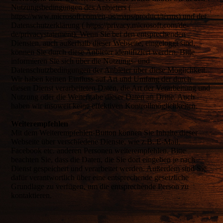
Nutzungsbedingungen des Anbieters (
https://www.microsoft.com/en-us/maps/product/terms) und der
Datenschutzerklärung ( https://privacy.microsoft.com/de-
de/privacystatement). Wenn Sie bei den entsprechenden
Diensten, auch außerhalb dieser Webseite, eingeloggt sind,
können Sie durch diese Anbieter identifiziert werden. Bitte
informieren Sie sich über die Nutzungs- und
Datenschutzbedingungen der Anbieter über diese Möglichkeit.
Wir haben keinen Einfluss auf Art und Umfang der durch
diesen Dienst verarbeiteten Daten, die Art der Verarbeitung und
Nutzung oder die Weitergabe dieser Daten an Dritte. Auch
haben wir insoweit keine effektiven Kontrollmöglichkeiten.
Weiterempfehlen
Mit dem Weiterempfehlen-Button können Sie Inhalte dieser
Webseite über verschiedene Dienste, wie z.B. E-Mail,
Facebook etc. anderen Personen weiterempfehlen. Bitte
beachten Sie, dass die Daten, die Sie dort eingeben je nach
Dienst gespeichert und verarbeitet werden. Außerdem sind Sie
dafür verantwortlich über eine entsprechende gesetzliche
Grundlage zu verfügen, um die entsprechende Person zu
kontaktieren.