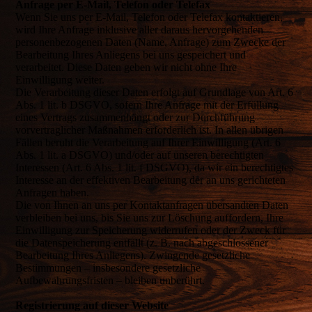
Anfrage per E-Mail, Telefon oder Telefax
Wenn Sie uns per E-Mail, Telefon oder Telefax kontaktieren,
wird Ihre Anfrage inklusive aller daraus hervorgehenden
personenbezogenen Daten (Name, Anfrage) zum Zwecke der
Bearbeitung Ihres Anliegens bei uns gespeichert und
verarbeitet. Diese Daten geben wir nicht ohne Ihre
Einwilligung weiter.
Die Verarbeitung dieser Daten erfolgt auf Grundlage von Art. 6
Abs. 1 lit. b DSGVO, sofern Ihre Anfrage mit der Erfüllung
eines Vertrags zusammenhängt oder zur Durchführung
vorvertraglicher Maßnahmen erforderlich ist. In allen übrigen
Fällen beruht die Verarbeitung auf Ihrer Einwilligung (Art. 6
Abs. 1 lit. a DSGVO) und/oder auf unseren berechtigten
Interessen (Art. 6 Abs. 1 lit. f DSGVO), da wir ein berechtigtes
Interesse an der effektiven Bearbeitung der an uns gerichteten
Anfragen haben.
Die von Ihnen an uns per Kontaktanfragen übersandten Daten
verbleiben bei uns, bis Sie uns zur Löschung auffordern, Ihre
Einwilligung zur Speicherung widerrufen oder der Zweck für
die Datenspeicherung entfällt (z. B. nach abgeschlossener
Bearbeitung Ihres Anliegens). Zwingende gesetzliche
Bestimmungen – insbesondere gesetzliche
Aufbewahrungsfristen – bleiben unberührt.
Registrierung auf dieser Website