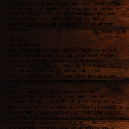
ein Beschwerderecht bei der zuständigen Aufsichtsbehörde zu.
Außerdem haben Sie das Recht, unter bestimmten Umständen
die Einschränkung der Verarbeitung Ihrer personenbezogenen
Daten zu verlangen. Details hierzu entnehmen Sie der
Datenschutzerklärung unter „Recht auf Einschränkung der
Verarbeitung“.
2. Hosting
Externes Hosting
Diese Website wird bei einem externen Dienstleister gehostet
(Hoster). Personenbezogenen Daten, die auf dieser Website
erfasst werden, werden auf den Servern des Hosters
gespeichert. Hierbei kann es sich v. a. um IP-Adressen,
Kontaktanfragen, Meta- und Kommunikationsdaten,
Vertragsdaten, Kontaktdaten, Namen, Webseitenzugriffe und
sonstige Daten, die über eine Website generiert werden,
handeln.
Der Einsatz des Hosters erfolgt zum Zwecke der
Vertragserfüllung gegenüber unseren potenziellen und
bestehenden Kunden (Art. 6 Abs. 1 lit. b DSGVO) und im
Interesse einer sicheren, schnellen und effizienten Bereitstellung
unseres Online-Angebots durch einen professionellen Anbieter
(Art. 6 Abs. 1 lit. f DSGVO). Unser Hoster wird Ihre Daten nur
insoweit verarbeiten, wie dies zur Erfüllung seiner
Leistungspflichten erforderlich ist und unsere Weisungen in