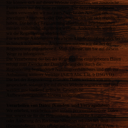
Sie können sich auf dieser Website registrieren, um zusätzliche
Funktionen auf der Seite zu nutzen. Die dazu eingegebenen
Daten verwenden wir nur zum Zwecke der Nutzung des
jeweiligen Angebotes oder Dienstes, für den Sie sich registriert
haben. Die bei der Registrierung abgefragten Pflichtangaben
müssen vollständig angegeben werden. Anderenfalls werden
wir die Registrierung ablehnen.
Für wichtige Änderungen etwa beim Angebotsumfang oder bei
technisch notwendigen Änderungen nutzen wir die bei der
Registrierung angegebene E-Mail-Adresse, um Sie auf diesem
Wege zu informieren.
Die Verarbeitung der bei der Registrierung eingegebenen Daten
erfolgt zum Zwecke der Durchführung des durch die
Registrierung begründeten Nutzungsverhältnisses und ggf. zur
Anbahnung weiterer Verträge (Art. 6 Abs. 1 lit. b DSGVO).
Die bei der Registrierung erfassten Daten werden von uns
gespeichert, solange Sie auf dieser Website registriert sind und
werden anschließend gelöscht. Gesetzliche
Aufbewahrungsfristen bleiben unberührt.
Verarbeiten von Daten (Kunden- und Vertragsdaten)
Wir erheben, verarbeiten und nutzen personenbezogene Daten
nur, soweit sie für die Begründung, inhaltliche Ausgestaltung
oder Änderung des Rechtsverhältnisses erforderlich sind
(Bestandsdaten). Dies erfolgt auf Grundlage von Art. 6 Abs. 1