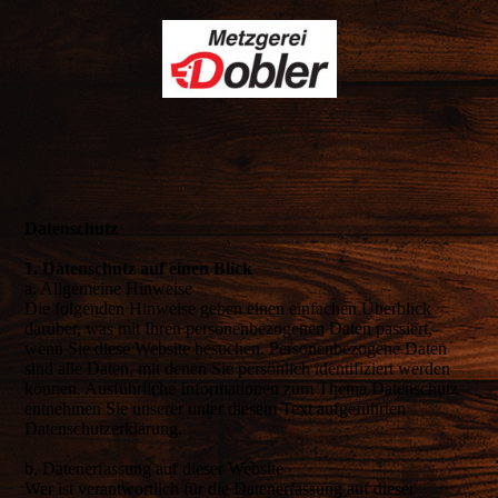
Datenschutz
1. Datenschutz auf einen Blick
a. Allgemeine Hinweise
Die folgenden Hinweise geben einen einfachen Überblick
darüber, was mit Ihren personenbezogenen Daten passiert,
wenn Sie diese Website besuchen. Personenbezogene Daten
sind alle Daten, mit denen Sie persönlich identifiziert werden
können. Ausführliche Informationen zum Thema Datenschutz
entnehmen Sie unserer unter diesem Text aufgeführten
Datenschutzerklärung.
b. Datenerfassung auf dieser Website
Wer ist verantwortlich für die Datenerfassung auf dieser