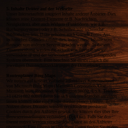
5. Inhalte Dritter auf der Webseite
Unser Internetauftritt integriert Inhalte anderer Anbieter. Dies
können reine Content-Elemente (z.B. Nachrichten,
Neuigkeiten), aber auch Widgets (Funktionen, wie z.B.
Buchungssysteme) oder z.B. Schriften und technische
Bibliotheken sein. Dazu gehören auch Google Fonts. Aus
technischen Gründen erfolgt dies, indem diese Inhalte vom
Browser von anderen Servern geladen werden. In diesem
Zusammenhang werden die aktuell von Ihrem Browser
verwendete IP und der verwendete Browser des anfragenden
Systems übermittelt. Bitte beachten Sie diesbezüglich die
jeweiligen Datenschutzerklärungen der Drittanbieter.
Routenplaner Bing Maps
Wir nutzen auf unserer Webseite interaktives Kartenmaterial
von Microsoft Bing Maps (Microsoft Corporation, One
Microsoft Way, Redmond, Washington 98052, USA. Telefon:
+1 (425) 882 8080) damit Sie sich unseren Standort anzeigen
lassen können oder eine Route dorthin planen können. Beim
Nutzen dieses Dienstes werden verschiedene persistente
Cookies durch den Anbieter gesetzt. Sie können dies über Ihre
Browsereinstellungen verhindern (Opt-Out). Falls Sie den
Dienst nutzen werden verschiedene Daten an den Anbieter
übertragen. Eine Übersicht über diese Daten finden Sie in den