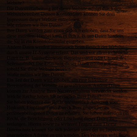
Website?
Die Datenverarbeitung auf dieser Website erfolgt durch den
Websitebetreiber. Dessen Kontaktdaten können Sie dem
Impressum dieser Website entnehmen.
Wie erfassen wir Ihre Daten?
Ihre Daten werden zum einen dadurch erhoben, dass Sie uns
diese mitteilen. Hierbei kann es sich z. B. um Daten handeln,
die Sie in ein Kontaktformular eingeben.
Andere Daten werden automatisch beim Besuch der Website
durch unsere IT-Systeme erfasst. Das sind vor allem technische
Daten (z. B. Internetbrowser, Betriebssystem oder Uhrzeit des
Seitenaufrufs). Die Erfassung dieser Daten erfolgt automatisch,
sobald Sie diese Website betreten.
Wofür nutzen wir Ihre Daten?
Ein Teil der Daten wird erhoben, um eine fehlerfreie
Bereitstellung der Website zu gewährleisten. Andere Daten
können zur Analyse Ihres Nutzerverhaltens verwendet werden.
Welche Rechte haben Sie bezüglich Ihrer Daten?
Sie haben jederzeit das Recht unentgeltlich Auskunft über
Herkunft, Empfänger und Zweck Ihrer gespeicherten
personenbezogenen Daten zu erhalten. Sie haben außerdem ein
Recht, die Berichtigung oder Löschung dieser Daten zu
verlangen. Hierzu sowie zu weiteren Fragen zum Thema
Datenschutz können Sie sich jederzeit unter der im Impressum
angegebenen Adresse an uns wenden. Des Weiteren steht Ihnen