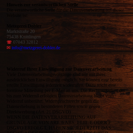
Hinweis zur verantwortlichen Stelle
Die verantwortliche Stelle für die Datenverarbeitung auf dieser
Website ist:
Metzgerei Dobler
Marktstraße 20
75438 Knittlingen
07043 32812
☏
✉
info@metzgerei-dobler.de
Widerruf Ihrer Einwilligung zur Datenverarbeitung
Viele Datenverarbeitungsvorgänge sind nur mit Ihrer
ausdrücklichen Einwilligung möglich. Sie können eine bereits
erteilte Einwilligung jederzeit widerrufen. Dazu reicht eine
formlose Mitteilung per E-Mail an uns. Die Rechtmäßigkeit der
bis zum Widerruf erfolgten Datenverarbeitung bleibt vom
Widerruf unberührt. Widerspruchsrecht gegen die
Datenerhebung in besonderen Fällen sowie gegen
Direktwerbung (Art. 21 DSGVO)
WENN DIE DATENVERARBEITUNG AUF
GRUNDLAGE VON ART. 6 ABS. 1 LIT. E ODER F
DSGVO ERFOLGT, HABEN SIE JEDERZEIT DAS