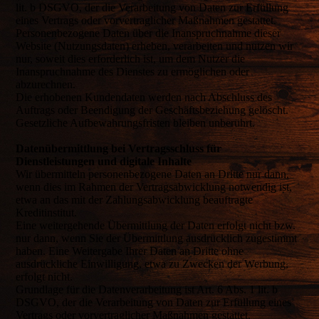
lit. b DSGVO, der die Verarbeitung von Daten zur Erfüllung
eines Vertrags oder vorvertraglicher Maßnahmen gestattet.
Personenbezogene Daten über die Inanspruchnahme dieser
Website (Nutzungsdaten) erheben, verarbeiten und nutzen wir
nur, soweit dies erforderlich ist, um dem Nutzer die
Inanspruchnahme des Dienstes zu ermöglichen oder
abzurechnen.
Die erhobenen Kundendaten werden nach Abschluss des
Auftrags oder Beendigung der Geschäftsbeziehung gelöscht.
Gesetzliche Aufbewahrungsfristen bleiben unberührt.
Datenübermittlung bei Vertragsschluss für
Dienstleistungen und digitale Inhalte
Wir übermitteln personenbezogene Daten an Dritte nur dann,
wenn dies im Rahmen der Vertragsabwicklung notwendig ist,
etwa an das mit der Zahlungsabwicklung beauftragte
Kreditinstitut.
Eine weitergehende Übermittlung der Daten erfolgt nicht bzw.
nur dann, wenn Sie der Übermittlung ausdrücklich zugestimmt
haben. Eine Weitergabe Ihrer Daten an Dritte ohne
ausdrückliche Einwilligung, etwa zu Zwecken der Werbung,
erfolgt nicht.
Grundlage für die Datenverarbeitung ist Art. 6 Abs. 1 lit. b
DSGVO, der die Verarbeitung von Daten zur Erfüllung eines
Vertrags oder vorvertraglicher Maßnahmen gestattet.