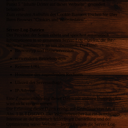
Punkt 5 "Inhalte Dritter auf dieser Webseite" gesondert
behandelt.
Zum erneuten Aufrufen des Cookie-Banners löschen Sie über
Ihren Browser "Cookies und Websitedaten".
Server-Log-Dateien
Der Provider der Seiten erhebt und speichert automatisch
Informationen in so genannten Server-Log-Dateien, die Ihr
Browser automatisch an uns übermittelt. Dies sind:
Browsertyp und Browserversion
verwendetes Betriebssystem
Referrer URL
Hostname des zugreifenden Rechners
Uhrzeit der Serveranfrage
IP-Adresse
Eine Zusammenführung dieser Daten mit anderen Datenquellen
wird nicht vorgenommen.
Die Erfassung dieser Daten erfolgt auf Grundlage von Art. 6
Abs. 1 lit. f DSGVO. Der Websitebetreiber hat ein berechtigtes
Interesse an der technisch fehlerfreien Darstellung und der
Optimierung seiner Website – hierzu müssen die Server-Log-