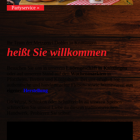
Partyservice »
Ihr Team der Metzgerei Dobler in Knittlingen
heißt Sie willkommen
Besuchen Sie uns in unserem
Ladengeschäft in Knittlingen
oder auf unserem Stand auf den
Wochenmärkten
in
Pforzheim, Bretten und Königsbach. Bei uns erhalten Sie
authentische und handgemachte Fleisch- sowie Wurstwaren
aus
eigener
Herstellung
.
Ob Wurst, Schinken oder Schnitzel: In all unseren Speisen
schmecken Sie unsere Liebe zu diesem traditionsreichen
Handwerk. Probieren Sie selbst!