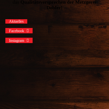
das
Qualitätsversprechen der Metzgerei
Dobler!
Aktuelles
Facebook
Instagram