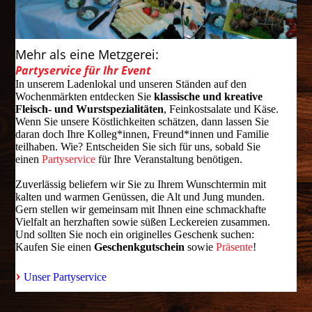
Mehr als eine Metzgerei:
Partyservice für Ihr Event
In unserem Ladenlokal und unseren Ständen auf den
Wochenmärkten entdecken Sie
klassische und kreative
Fleisch- und Wurstspezialitäten
, Feinkostsalate und Käse.
Wenn Sie unsere Köstlichkeiten schätzen, dann lassen Sie
daran doch Ihre Kolleg*innen, Freund*innen und Familie
teilhaben. Wie? Entscheiden Sie sich für uns, sobald Sie
einen
Partyservice
für Ihre Veranstaltung benötigen.
Zuverlässig beliefern wir Sie zu Ihrem Wunschtermin mit
kalten und warmen Genüssen, die Alt und Jung munden.
Gern stellen wir gemeinsam mit Ihnen eine schmackhafte
Vielfalt an herzhaften sowie süßen Leckereien zusammen.
Und sollten Sie noch ein originelles Geschenk suchen:
Kaufen Sie einen
Geschenkgutschein
sowie
Präsente
!
›
Unser Partyservice