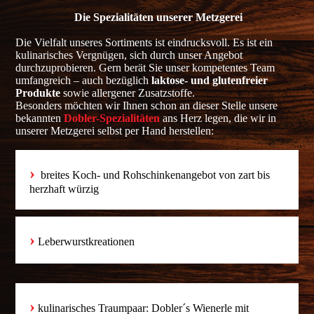
Die Spezialitäten unserer Metzgerei
Die Vielfalt unseres Sortiments ist eindrucksvoll. Es ist ein
kulinarisches Vergnügen, sich durch unser Angebot
durchzuprobieren. Gern berät Sie unser kompetentes Team
umfangreich – auch bezüglich
laktose- und glutenfreier
Produkte
sowie allergener Zusatzstoffe.
Besonders möchten wir Ihnen schon an dieser Stelle unsere
bekannten
Dobler-Spezialitäten
ans Herz legen, die wir in
unserer Metzgerei selbst per Hand herstellen:
›
breites Koch- und Rohschinkenangebot von zart bis
herzhaft würzig
›
Leberwurstkreationen
›
kulinarisches Traumpaar: Dobler´s Wienerle mit