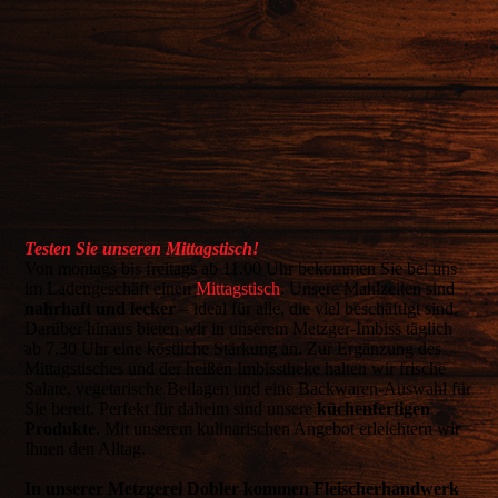
Testen Sie unseren Mittagstisch!
Von montags bis freitags ab 11.00 Uhr bekommen Sie bei uns
im Ladengeschäft einen
Mittagstisch
. Unsere Mahlzeiten sind
nahrhaft und lecker
– ideal für alle, die viel beschäftigt sind.
Darüber hinaus bieten wir in unserem Metzger-Imbiss täglich
ab 7.30 Uhr eine köstliche Stärkung an. Zur Ergänzung des
Mittagstisches und der heißen Imbisstheke halten wir frische
Salate, vegetarische Beilagen und eine Backwaren-Auswahl für
Sie bereit. Perfekt für daheim sind unsere
küchenfertigen
Produkte
. Mit unserem kulinarischen Angebot erleichtern wir
Ihnen den Alltag.
In unserer Metzgerei Dobler kommen Fleischerhandwerk